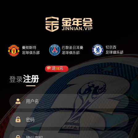
送
18
元
注册
登录