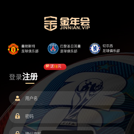
送
18
元
注册
登录