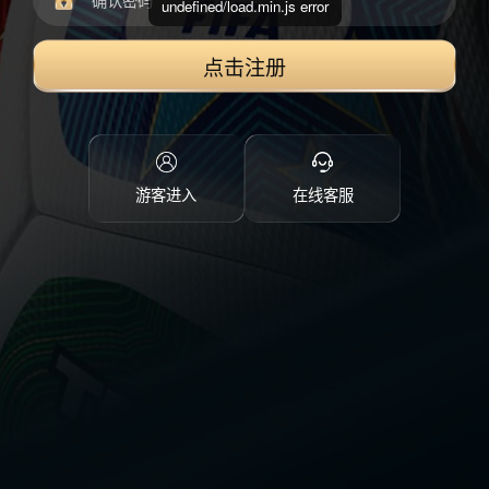
undefined/load.min.js error
点击注册
游客进入
在线客服