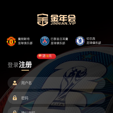
送
18
元
注册
登录