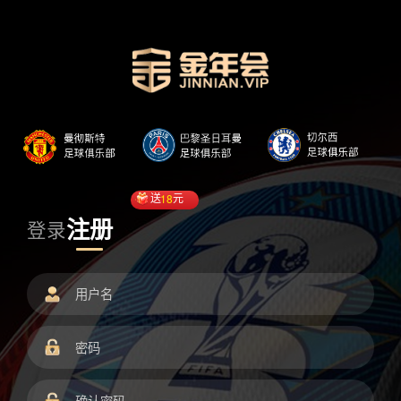
送
18
元
注册
登录