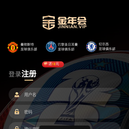
送
18
元
注册
登录