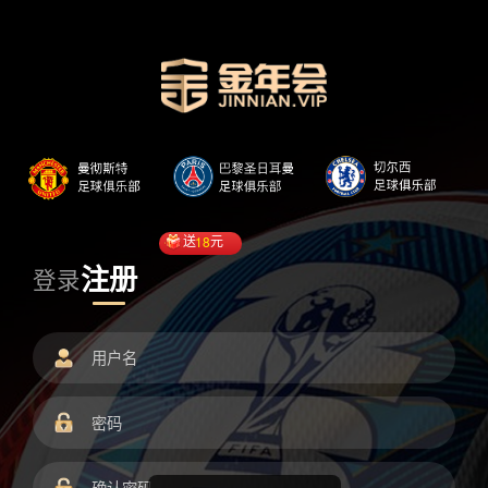
送
18
元
注册
登录