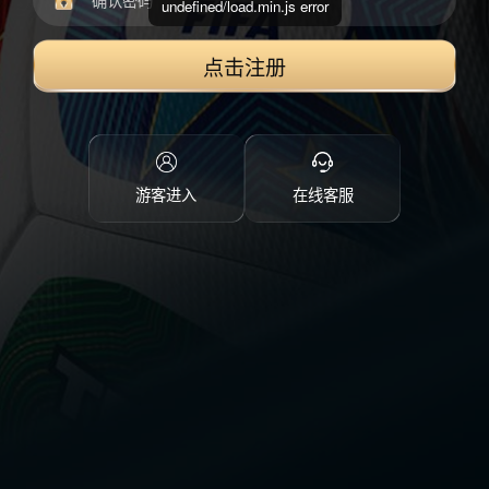
undefined/load.min.js error
点击注册
游客进入
在线客服