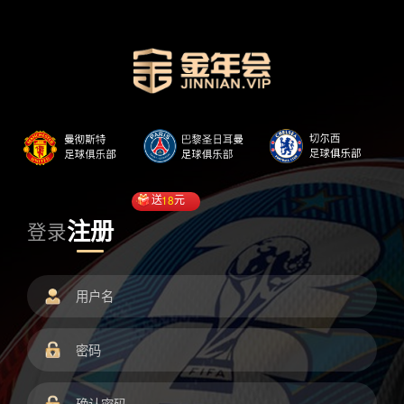
送
18
元
注册
登录