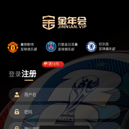
送
18
元
注册
登录