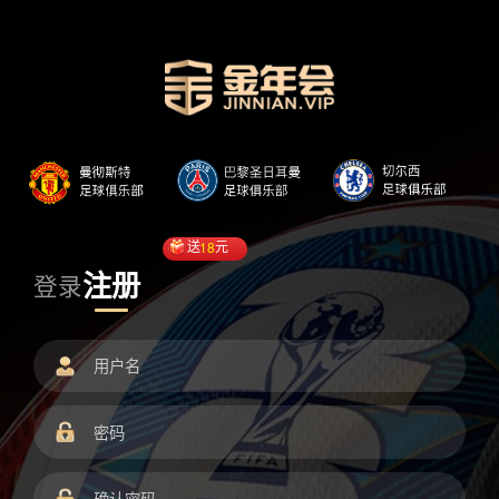
送
18
元
注册
登录