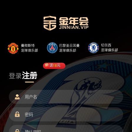
送
18
元
注册
登录