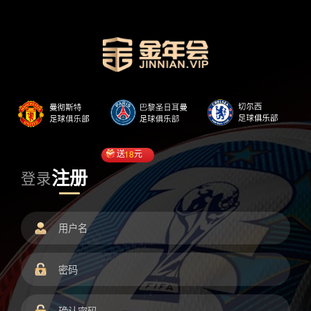
送
18
元
注册
登录