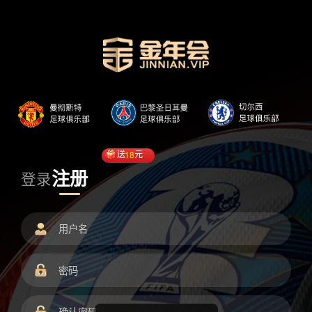
送
18
元
注册
登录