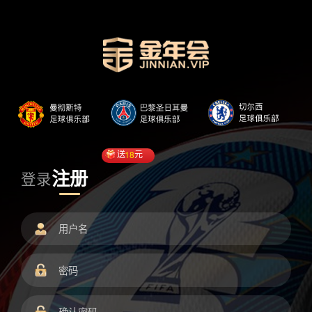
送
18
元
注册
登录