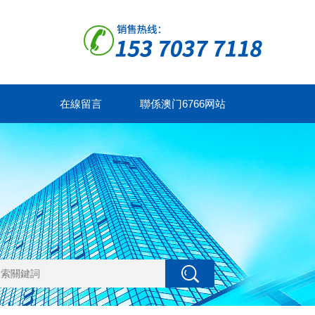
在線留言
聯係澳门6766网站
NET