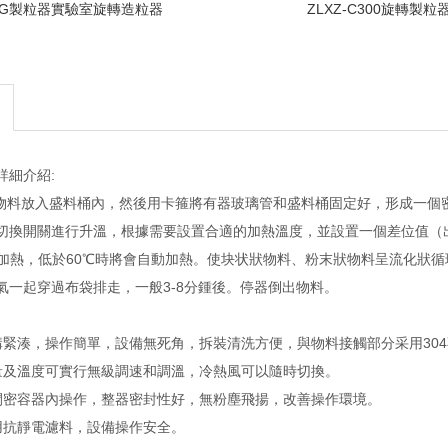
DG製粒器實驗室旋轉造粒器
ZLXZ-C300旋轉製粒
詳細介紹:
料放入盛料桶內，然後用卡箍將有器玻璃管和盛料桶固定好，形成一個密
切換開關進行升溫，根據需要設置合適的加熱溫度，並設置一個差位值（出廠
止加熱，低於60℃時將會自動加熱。使块状狀物料、粉末狀物料呈流化狀
氣一起穿過布袋排走，一般3-8分鍾後。停器倒出物料。
湊，操作簡單，設備無死角，拆裝清洗方便，與物料接觸部分采用304
及溫度可實行無級調速和調溫，冷熱風可以隨時切換。
密容器內操作，整器密封性好，無粉塵飛揚，改善操作環境。
抗靜電濾料，設備操作安全。