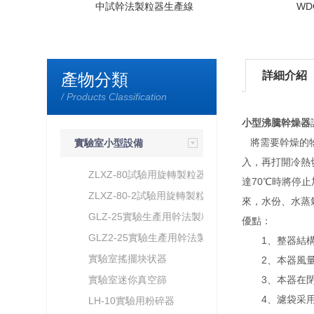
中試幹法製粒器生產線
W
詳細介紹
產物分類
/ Products Classification
小型沸騰幹燥器
將需要幹燥的物
實驗室小型設備
入，再打開冷熱
ZLXZ-80試驗用旋轉製粒器
達70℃時將停
ZLXZ-80-2試驗用旋轉製粒器
來，水份、水蒸
GLZ-25實驗生產用幹法製粒
優點：
器
GLZ2-25實驗生產用幹法製粒
1、整器結構緊
器
實驗室搖擺块状器
2、本器風量
實驗室迷你真空篩
3、本器在閉
4、濾袋采用
LH-10實驗用粉碎器