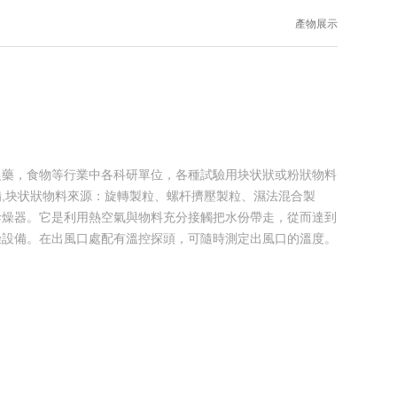
產物展示
主頁
>
產物中心
>
實驗室小型設備
>
試驗室沸騰幹燥器
>小型沸騰幹燥器
農藥，食物等行業中各科研單位，各種試驗用块状狀或粉狀物料
,块状狀物料來源：旋轉製粒、螺杆擠壓製粒、濕法混合製
幹燥器。它是利用熱空氣與物料充分接觸把水份帶走，從而達到
燥設備。在出風口處配有溫控探頭，可隨時測定出風口的溫度。