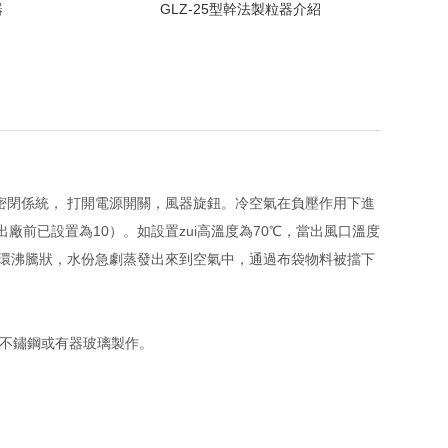
器
GLZ-25型幹法製粒器介紹
閉係統， 打開電源開關，風器旋鈕。冷空氣在負壓作用下進
前已設置為10）。如設置zui高溫度為70℃，當出風口溫度
循環沸騰狀，水份急劇蒸發出來到空氣中，通過布袋物料被擋下
不鏽鋼或有器玻璃製作。