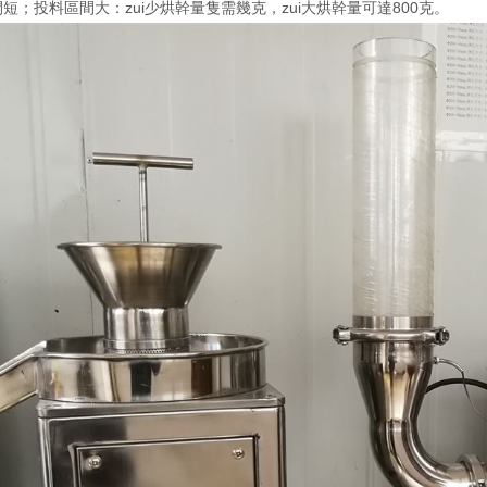
；投料區間大：zui少烘幹量隻需幾克，zui大烘幹量可達800克。