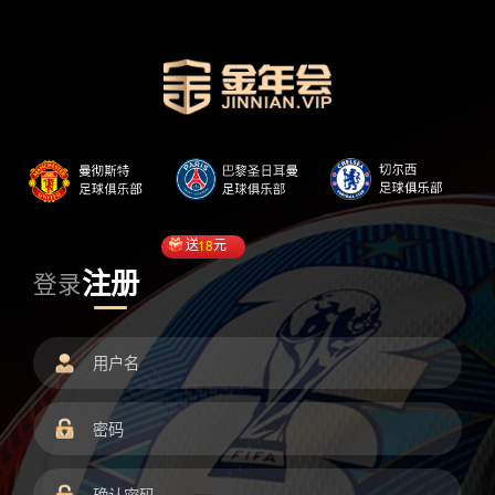
送
18
元
注册
登录