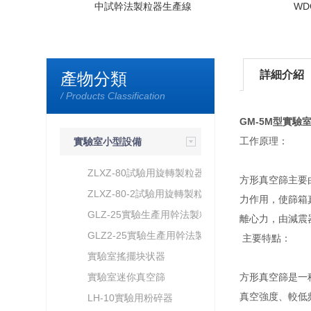
中試幹法製粒器生產線
W
詳細介紹
產物分類
/ Products Classification
GM-5M型實驗
工作原理：
實驗室小型設備
ZLXZ-80試驗用旋轉製粒器
方形真空篩主要
ZLXZ-80-2試驗用旋轉製粒器
力作用，使篩箱
GLZ-25實驗生產用幹法製粒
離心力，由減震
器
GLZ2-25實驗生產用幹法製粒
主要特點：
器
實驗室搖擺块状器
實驗室迷你真空篩
方形真空篩是一
真空強度、較低
LH-10實驗用粉碎器