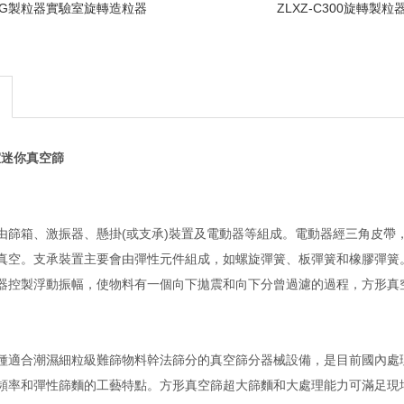
DG製粒器實驗室旋轉造粒器
ZLXZ-C300旋轉製粒
室迷你真空篩
由篩箱、激振器、懸掛(或支承)裝置及電動器等組成。電動器經三角皮帶
真空。支承裝置主要會由彈性元件組成，如螺旋彈簧、板彈簧和橡膠彈簧。
器控製浮動振幅，使物料有一個向下拋震和向下分曾過濾的過程，方形真
種適合潮濕細粒級難篩物料幹法篩分的真空篩分器械設備，是目前國內處
頻率和彈性篩麵的工藝特點。方形真空篩超大篩麵和大處理能力可滿足現