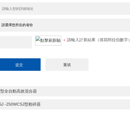
請輸入計算結果（填寫阿拉伯數字）
 V型全自動高效混合器
SJ -250WCSJ型粗碎器