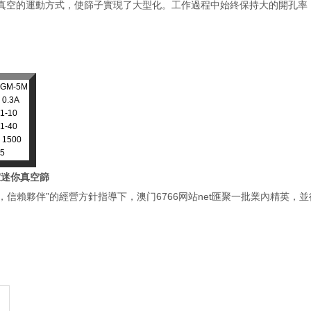
真空的運動方式，使篩子實現了大型化。工作過程中始終保持大的開孔率
GM-5M
0.3A
1-10
1-40
1500
5
室迷你真空篩
信賴夥伴”的經營方針指導下，澳门6766网站net匯聚一批業內精英，