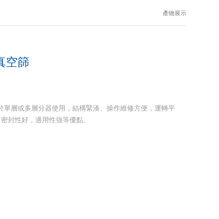
產物展示
中心
>
實驗室小型設備
>
實驗室迷你真空篩
>GM-5M型實驗室迷你真空篩
真空篩
用於單層或多層分器使用，結構緊湊、操作維修方便，運轉平
、密封性好，適用性強等優點。