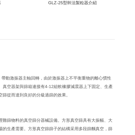
器
GLZ-25型幹法製粒器介紹
，帶動激振器主軸回轉，由於激振器上不平衡重物的離心慣性
真空器架與篩箱連接有4-12組軟橡膠減震器上下固定、生產
空篩從而達到良好的分級過篩的效果。
理難篩物料的真空篩分器械設備。方形真空篩具有大振幅、大
場的生產需要。方形真空篩篩子的結構采用多段篩麵真空，篩