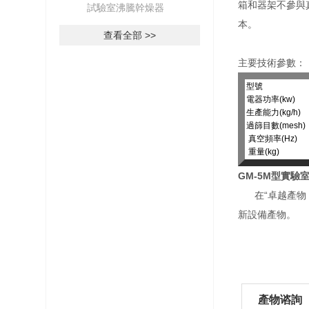
箱和器架不參與
試驗室沸騰幹燥器
本。
查看全部 >>
主要技術參數：
型號
電器功率(kw)
生產能力(kg/h)
過篩目數(mesh)
真空頻率(Hz)
重量(kg)
GM-5M型實驗
在“卓越產物，
新設備產物。
產物谘詢