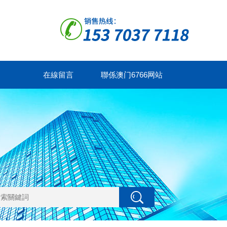
在線留言
聯係澳门6766网站
NET