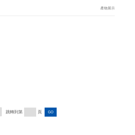
產物展示
當前位置：
主頁
>
產物展示
>
實驗室小型設備
>
LH-10實驗用粉碎器
跳轉到第
頁