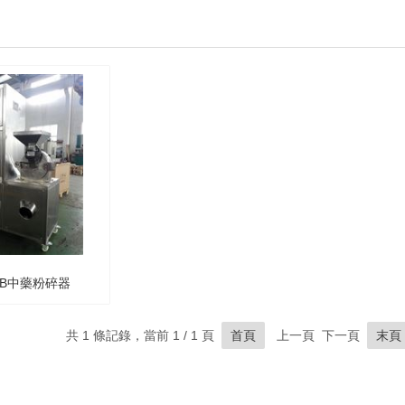
20B中藥粉碎器
共 1 條記錄，當前 1 / 1 頁
首頁
上一頁 下一頁
末頁