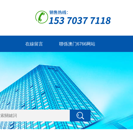
在線留言
聯係澳门6766网站
NET