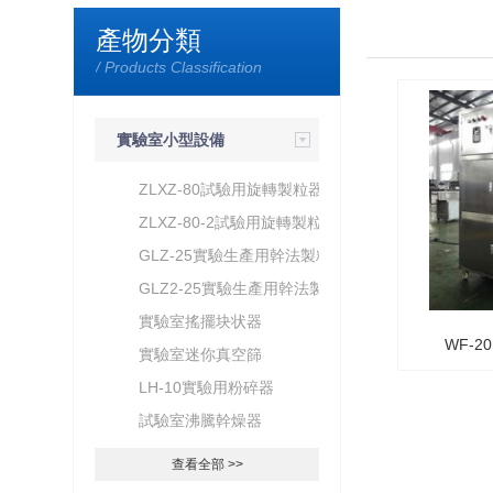
產物分類
/ Products Classification
實驗室小型設備
ZLXZ-80試驗用旋轉製粒器
ZLXZ-80-2試驗用旋轉製粒器
GLZ-25實驗生產用幹法製粒
器
GLZ2-25實驗生產用幹法製粒
器
實驗室搖擺块状器
WF-
實驗室迷你真空篩
LH-10實驗用粉碎器
試驗室沸騰幹燥器
查看全部 >>