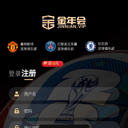
送
18
元
注册
登录