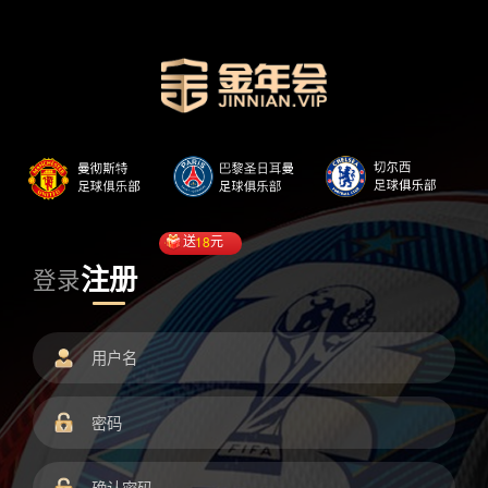
送
18
元
注册
登录